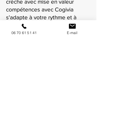
crèche avec mise en valeur
compétences avec Cogivia
s'adapte à votre rythme et à
votre situation à Châtillon.
06 70 61 51 41
E-mail
NOUS CONTACTER / DEMANDEZ UN DEVIS
Mise à jour : 9/7/2026
Coordonnées