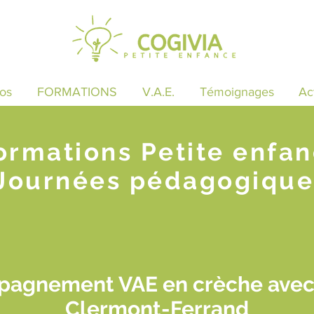
os
FORMATIONS
V.A.E.
Témoignages
Ac
ormations Petite enfa
Journées pédagogique
pagnement VAE en crèche ave
Clermont-Ferrand