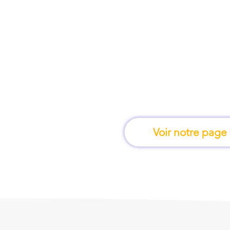
À Clermont-Ferrand, 
l'on apprend e
Voir notre page