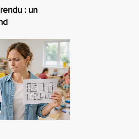
endu : un
nd