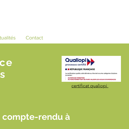
tualités
Contact
nce
s
certificat qualiopi
c compte-rendu à