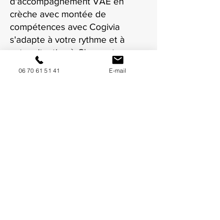
d'accompagnement VAE en
crèche avec montée de
compétences avec Cogivia
s'adapte à votre rythme et à
votre situation à Clermont-
Ferrand.
06 70 61 51 41
E-mail
NOUS CONTACTER / DEMANDEZ UN DEVIS
Mise à jour : 9/7/2026