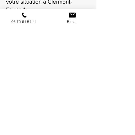
votre situation à Clermont-
Ferrand.
06 70 61 51 41
E-mail
NOUS CONTACTER / DEMANDEZ UN DEVIS
Mise à jour : 8/7/2026
Coordonnées
34130 Mauguio
06 70 61 51 41