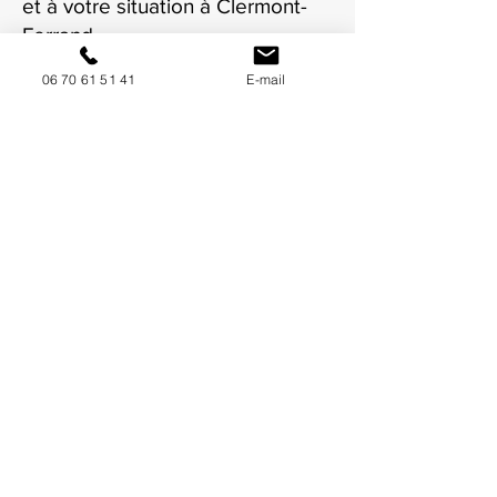
et à votre situation à Clermont-
Ferrand.
06 70 61 51 41
E-mail
NOUS CONTACTER / DEMANDEZ UN DEVIS
Mise à jour : 6/7/2026
Coordonnées
34130 Mauguio
06 70 61 51 41