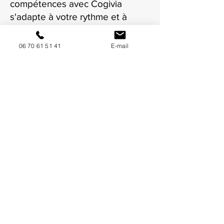
compétences avec Cogivia
s'adapte à votre rythme et à
votre situation à Foix.
06 70 61 51 41
E-mail
NOUS CONTACTER / DEMANDEZ UN DEVIS
Mise à jour : 6/7/2026
Coordonnées
34130 Mauguio