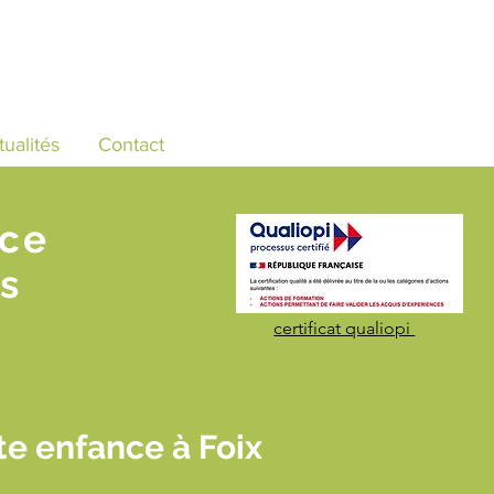
tualités
Contact
nce
s
certificat qualiopi
e enfance à Foix