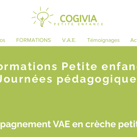
os
FORMATIONS
V.A.E.
Témoignages
Ac
ormations Petite enfa
Journées pédagogique
pagnement VAE en crèche petit