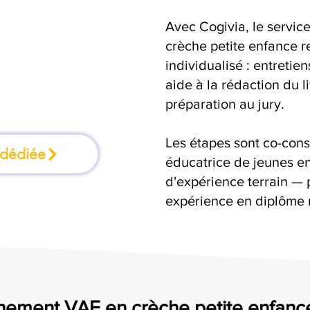
Avec Cogivia, le serv
 où l'on apprend
crèche petite enfance r
individualisé : entretie
ant
aide à la rédaction du 
préparation au jury.
Les étapes sont co-cons
 dédiée
éducatrice de jeunes en
d'expérience terrain — 
expérience en diplôme 
ement VAE en crèche petite enfance