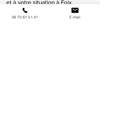
et à votre situation à Foix.
06 70 61 51 41
E-mail
NOUS CONTACTER / DEMANDEZ UN DEVIS
Mise à jour : 7/7/2026
Coordonnées
34130 Mauguio
06 70 61 51 41