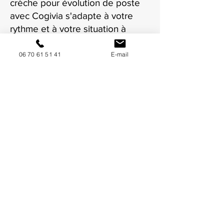
crèche pour évolution de poste
avec Cogivia s'adapte à votre
rythme et à votre situation à
marseille.
06 70 61 51 41
E-mail
NOUS CONTACTER / DEMANDEZ UN DEVIS
Mise à jour : 6/7/2026
Coordonnées