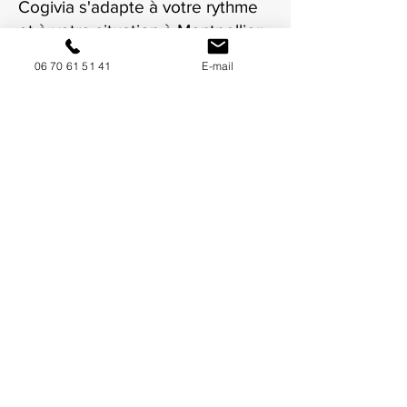
Cogivia s'adapte à votre rythme
et à votre situation à Montpellier.
06 70 61 51 41
E-mail
NOUS CONTACTER / DEMANDEZ UN DEVIS
Mise à jour : 7/7/2026
Coordonnées
34130 Mauguio
06 70 61 51 41