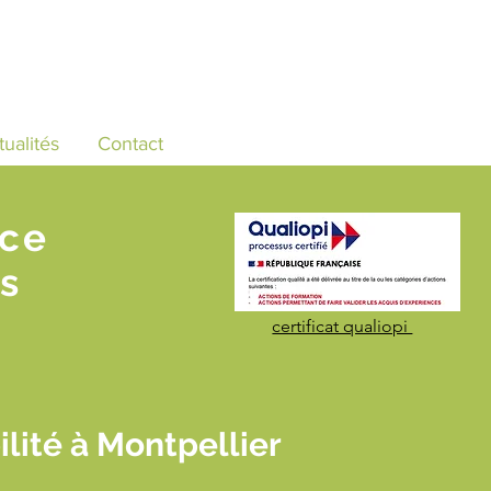
tualités
Contact
nce
s
certificat qualiopi
lité à Montpellier