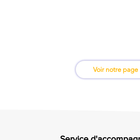
À Montpellier, une f
apprend en 
Voir notre page
Service d'accompagn