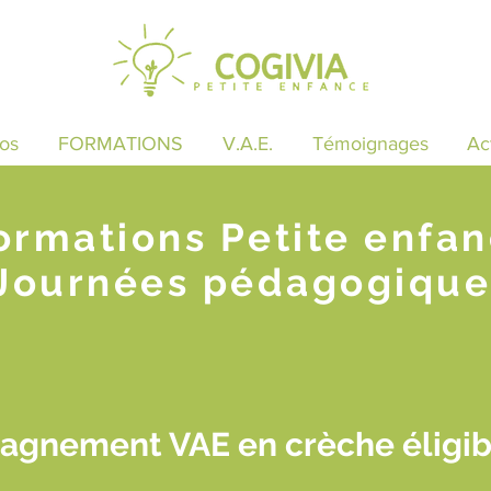
os
FORMATIONS
V.A.E.
Témoignages
Ac
ormations Petite enfa
Journées pédagogique
gnement VAE en crèche éligibi