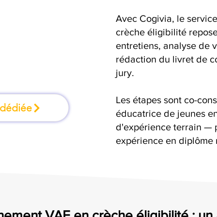
Avec Cogivia, le serv
ormation où l'on
crèche éligibilité repose
entretiens, analyse de v
faisant
rédaction du livret de 
jury.
Les étapes sont co-cons
 dédiée
éducatrice de jeunes en
d'expérience terrain — 
expérience en diplôme 
ement VAE en crèche éligibilité : 