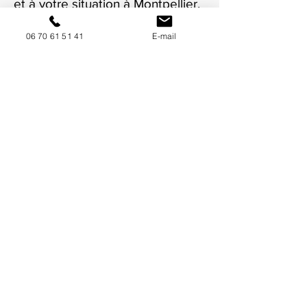
et à votre situation à Montpellier.
06 70 61 51 41
E-mail
NOUS CONTACTER / DEMANDEZ UN DEVIS
Mise à jour : 9/7/2026
Coordonnées
34130 Mauguio
06 70 61 51 41