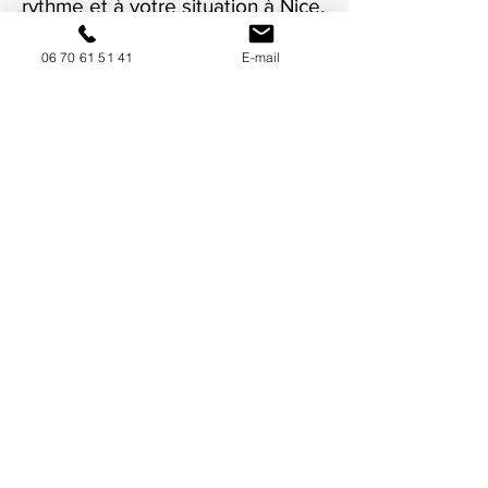
rythme et à votre situation à Nice.
06 70 61 51 41
E-mail
NOUS CONTACTER / DEMANDEZ UN DEVIS
Mise à jour : 6/7/2026
Coordonnées
34130 Mauguio
06 70 61 51 41