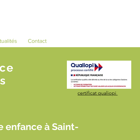
tualités
Contact
nce
s
certificat qualiopi
 enfance à Saint-