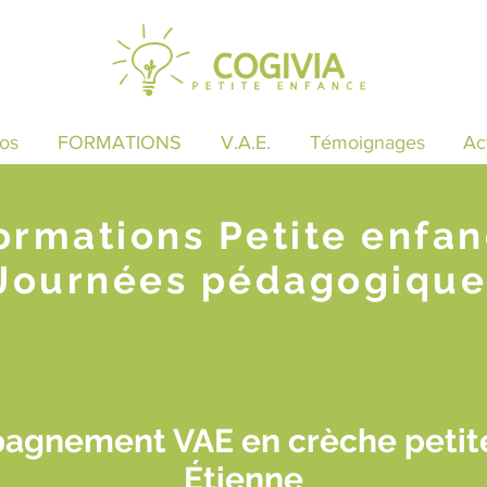
os
FORMATIONS
V.A.E.
Témoignages
Ac
ormations Petite enfa
Journées pédagogique
agnement VAE en crèche petite
Étienne