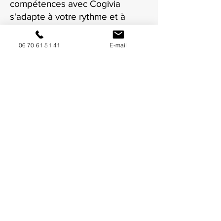
compétences avec Cogivia
s'adapte à votre rythme et à
votre situation à Sète.
06 70 61 51 41
E-mail
NOUS CONTACTER / DEMANDEZ UN DEVIS
Mise à jour : 9/7/2026
Coordonnées
34130 Mauguio