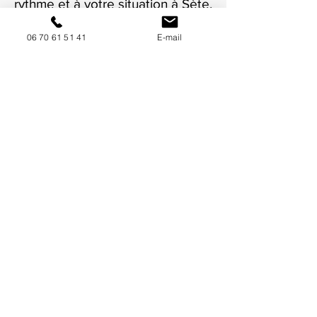
rythme et à votre situation à Sète.
06 70 61 51 41
E-mail
NOUS CONTACTER / DEMANDEZ UN DEVIS
Mise à jour : 7/7/2026
Coordonnées
34130 Mauguio
06 70 61 51 41